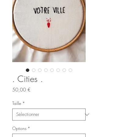
. Cities .
Prix
50,00 €
Taille
*
Options
*