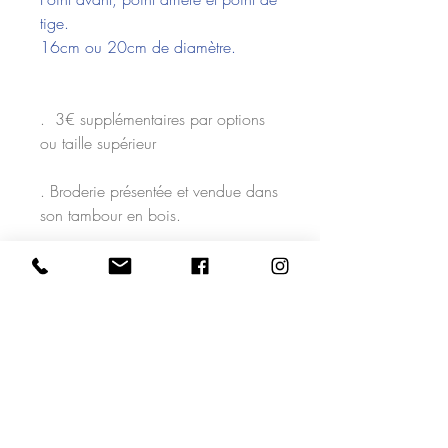
tige.
16cm ou 20cm de diamètre.
. 3€ supplémentaires par options
ou taille supérieur
. Broderie présentée et vendue dans
son tambour en bois.
. Les couleurs peuvent variés en
fonction de votre écrans. N'hésitez
pas à vous référer à la photo avec
les différents fils pour choisir la
votre.
. Votre carte est brodée
uniquement pour vous sur
commande, les délais