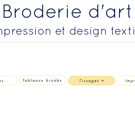
 Broderie d'art
mpression et design texti
Tableaux brodés
ns
Tissages
Imp