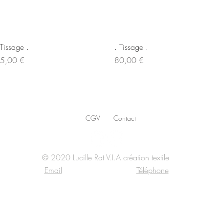
Aperçu rapide
Aperçu rapide
 Tissage .
. Tissage .
ix
Prix
5,00 €
80,00 €
CGV
Contact
© 2020 Lucille Rat V.I.A création textile
Email
Téléphone