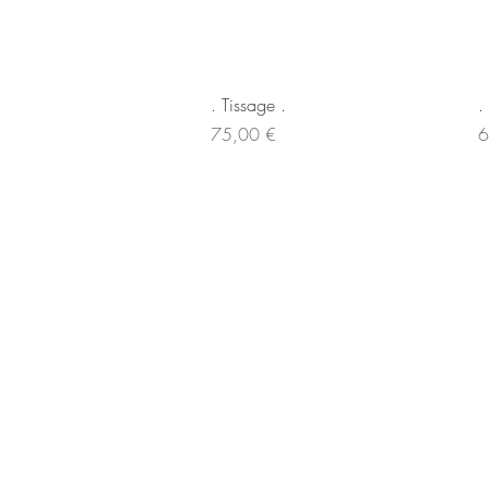
Aperçu rapide
. Tissage .
.
Prix
Pr
75,00 €
6